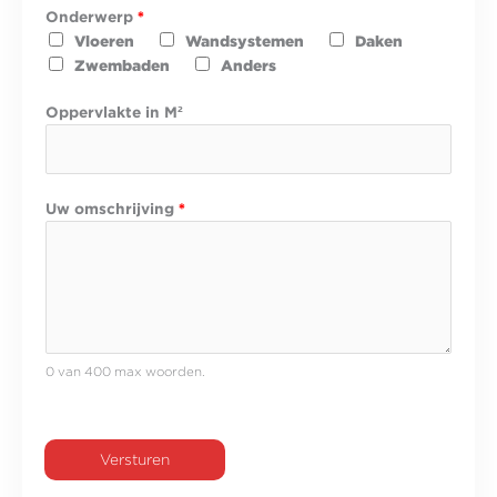
l
Onderwerp
*
a
Vloeren
Wandsystemen
Daken
k
Zwembaden
Anders
t
e
Oppervlakte in M²
N
a
a
m
Uw omschrijving
*
0 van 400 max woorden.
Versturen