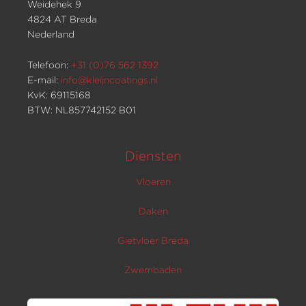
Weidehek 9
4824 AT Breda
Nederland
Telefoon:
+31 (0)76 562 1392
E-mail:
info@kleijncoatings.nl
KvK: 69115168
BTW: NL857742152 B01
Diensten
Vloeren
Daken
Gietvloer Breda
Zwembaden