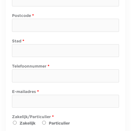
Postcode
*
Stad
*
Telefoonnummer
*
*
E-mailadres
*
O
p
p
e
Zakelijk/Particulier
*
r
Zakelijk
Particulier
v