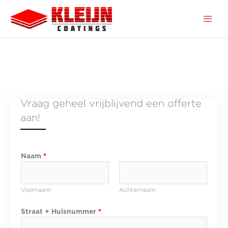
Ga
naar
de
inhoud
Vraag geheel vrijblijvend een offerte
aan!
Naam
*
Voornaam
Achternaam
Straat + Huisnummer
*