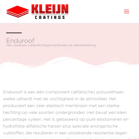
Ga
naar
de
inhoud
Enduroof
Het vloeibare waterdichtingsmembraan als dakbedekking
Enduroof is een één-component (alifatische) polyurethaan,
welke uithardt met de vochtigheid in de atmosfeer. Het
produceert een zeer elastisch membraan met een sterke
hechting op vele soorten ondergronden. Het bevat een klein
percentage xyleen. Het is gebaseerd op pure elastomeren en
hydrofobe alifatische harsen plus speciale anorganische
vulstoffen, die resulteren in een uitstekende resistentie tegen