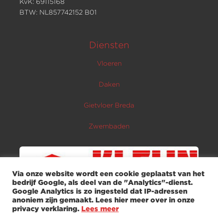
KvK: 69115168
BTW: NL857742152 B01
Diensten
Vloeren
Daken
Gietvloer Breda
Zwembaden
Via onze website wordt een cookie geplaatst van het
bedrijf Google, als deel van de "Analytics"-dienst.
Google Analytics is zo ingesteld dat IP-adressen
anoniem zijn gemaakt. Lees hier meer over in onze
Copyright © 2026 Kleijn Coatings |
Privacy
|
privacy verklaring.
Lees meer
Gietvloerbreda.nl