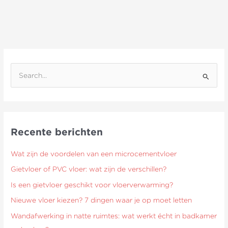
Z
o
e
k
Recente berichten
n
a
Wat zijn de voordelen van een microcementvloer
a
Gietvloer of PVC vloer: wat zijn de verschillen?
r
Is een gietvloer geschikt voor vloerverwarming?
:
Nieuwe vloer kiezen? 7 dingen waar je op moet letten
Wandafwerking in natte ruimtes: wat werkt écht in badkamer