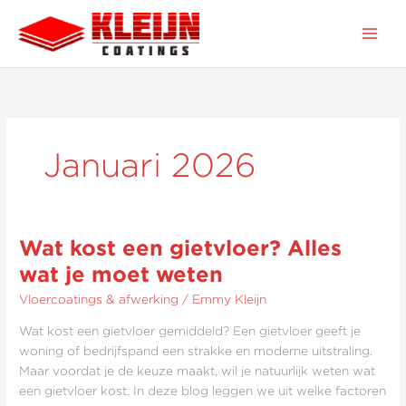
Ga
naar
de
inhoud
Januari 2026
Wat kost een gietvloer? Alles
Wat
kost
wat je moet weten
een
Vloercoatings & afwerking
/
Emmy Kleijn
gietvloer?
Alles
Wat kost een gietvloer gemiddeld? Een gietvloer geeft je
wat
woning of bedrijfspand een strakke en moderne uitstraling.
je
Maar voordat je de keuze maakt, wil je natuurlijk weten wat
moet
een gietvloer kost. In deze blog leggen we uit welke factoren
weten