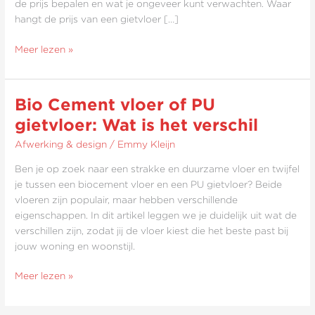
de prijs bepalen en wat je ongeveer kunt verwachten. Waar
hangt de prijs van een gietvloer […]
Meer lezen »
Bio Cement vloer of PU
Bio
Cement
gietvloer: Wat is het verschil
vloer
Afwerking & design
/
Emmy Kleijn
of
PU
Ben je op zoek naar een strakke en duurzame vloer en twijfel
gietvloer:
je tussen een biocement vloer en een PU gietvloer? Beide
Wat
vloeren zijn populair, maar hebben verschillende
is
eigenschappen. In dit artikel leggen we je duidelijk uit wat de
het
verschillen zijn, zodat jij de vloer kiest die het beste past bij
verschil
jouw woning en woonstijl.
Meer lezen »