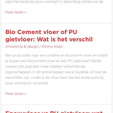
past het beste bij jouw woning? In deze blog zetten we de
Meer lezen »
Bio Cement vloer of PU
Bio
Cement
gietvloer: Wat is het verschil
vloer
Afwerking & design
/
Emmy Kleijn
of
PU
Ben je op zoek naar een strakke en duurzame vloer en twijfel
gietvloer:
je tussen een biocement vloer en een PU gietvloer? Beide
Wat
vloeren zijn populair, maar hebben verschillende
is
eigenschappen. In dit artikel leggen we je duidelijk uit wat de
het
verschillen zijn, zodat jij de vloer kiest die het beste past bij
verschil
jouw woning en woonstijl.
Meer lezen »
Epoxyvloer