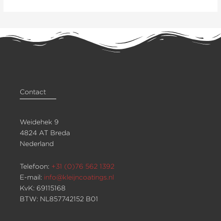
Contact
Weidehek 9
4824 AT Breda
Nederland
Telefoon:
+31 (0)76 562 1392
E-mail:
info@kleijncoatings.nl
KvK: 69115168
BTW: NL857742152 B01