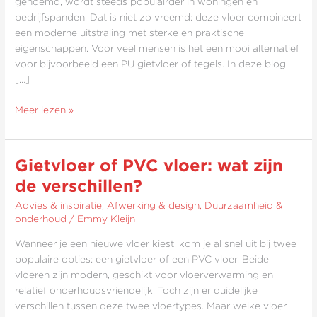
genoemd, wordt steeds populairder in woningen en
bedrijfspanden. Dat is niet zo vreemd: deze vloer combineert
een moderne uitstraling met sterke en praktische
eigenschappen. Voor veel mensen is het een mooi alternatief
voor bijvoorbeeld een PU gietvloer of tegels. In deze blog
[…]
Meer lezen »
Gietvloer of PVC vloer: wat zijn
Gietvloer
of
de verschillen?
PVC
Advies & inspiratie
,
Afwerking & design
,
Duurzaamheid &
vloer:
onderhoud
/
Emmy Kleijn
wat
zijn
Wanneer je een nieuwe vloer kiest, kom je al snel uit bij twee
de
populaire opties: een gietvloer of een PVC vloer. Beide
verschillen?
vloeren zijn modern, geschikt voor vloerverwarming en
relatief onderhoudsvriendelijk. Toch zijn er duidelijke
verschillen tussen deze twee vloertypes. Maar welke vloer