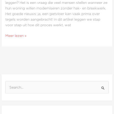
gelegd
leggen? Het is een vraag die veel mensen stellen wanneer ze
worden?
hun woning willen moderniseren zonder hak- en breekwerk.
Het goede nieuws: ja, een gietvloer kan vaak prima over
tegels worden aangebracht! In dit artikel leggen we stap
voor stap uit hoe dit proces werkt, wat
Meer lezen »
Z
o
e
k