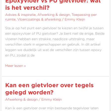
Epoxyvloer vs PU gietvloer: wat
vs
is het verschil?
PU
Advies & inspiratie
,
Afwerking & design
,
Toepassing per
gietvloer:
ruimte
,
Vloercoatings & afwerking
/
Emmy Kleijn
wat
is
Sta je op het punt een gietvloer te kiezen en twijfel je tussen
het
een epoxyvloer of PU gietvloer? Je bent niet de enige. Beide
verschil?
vloeren hebben een strakke, naadloze uitstraling, maar
verschillen sterk in eigenschappen en gebruik. In dit artikel
leggen we duidelijk uit wat de verschillen zijn tussen epoxy
en PU, zodat jij de
Meer lezen »
Kan een gietvloer over tegels
Kan
een
gelegd worden?
gietvloer
Afwerking & design
/
Emmy Kleijn
over
tegels
Kan ik een gietvloer over mijn bestaande tegelvloer laten