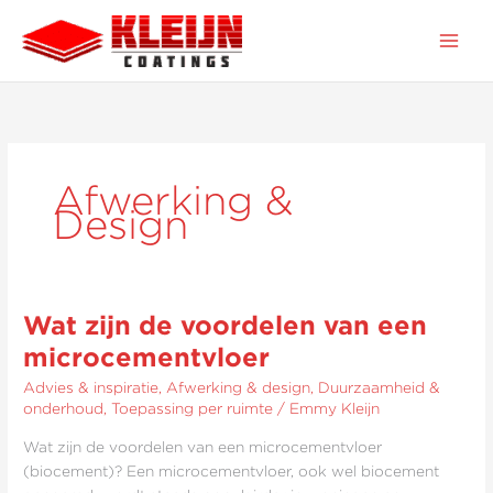
Ga
naar
de
inhoud
Afwerking &
Design
Wat zijn de voordelen van een
Wat
zijn
microcementvloer
de
Advies & inspiratie
,
Afwerking & design
,
Duurzaamheid &
voordelen
onderhoud
,
Toepassing per ruimte
/
Emmy Kleijn
van
een
Wat zijn de voordelen van een microcementvloer
microcementvloer
(biocement)? Een microcementvloer, ook wel biocement