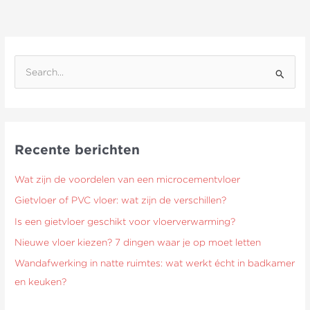
Z
o
e
k
Recente berichten
n
a
Wat zijn de voordelen van een microcementvloer
a
Gietvloer of PVC vloer: wat zijn de verschillen?
r
Is een gietvloer geschikt voor vloerverwarming?
:
Nieuwe vloer kiezen? 7 dingen waar je op moet letten
Wandafwerking in natte ruimtes: wat werkt écht in badkamer
en keuken?