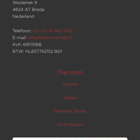
Weidehek 9
4824 AT Breda
Nederland
Telefoon:
+31 (0)76 562 1392
E-mail:
info@kleijncoatings.nl
KvK: 69115168
BTW: NL857742152 B01
Diensten
Vloeren
Daken
Gietvloer Breda
Zwembaden