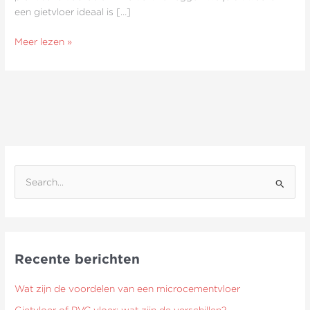
een gietvloer ideaal is […]
Meer lezen »
Z
o
e
k
Recente berichten
n
a
Wat zijn de voordelen van een microcementvloer
a
Gietvloer of PVC vloer: wat zijn de verschillen?