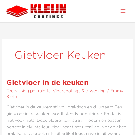
Ga
naar
de
inhoud
Gietvloer Keuken
Gietvloer in de keuken
Gietvloer
in
Toepassing per ruimte
,
Vloercoatings & afwerking
/
Emmy
de
Kleijn
keuken
Gietvloer in de keuken: stijlvol, praktisch en duurzaam Een
gietvloer in de keuken wordt steeds populairder. En dat is
niet voor niets. Deze vloeren zijn strak, modern en passen
perfect in elk interieur. Maar naast het uiterlijk zijn er ook heel
praktische voordelen. In dit artikel leggen we je uit waarom