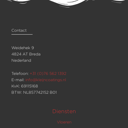
Contact
Weidehek 9
4824 AT Breda
Nederland
Telefoon:
+31 (0)76 562 1392
E-mail:
info@kleijncoatings.nl
KvK: 69115168
BTW: NL857742152 B01
Diensten
Vloeren