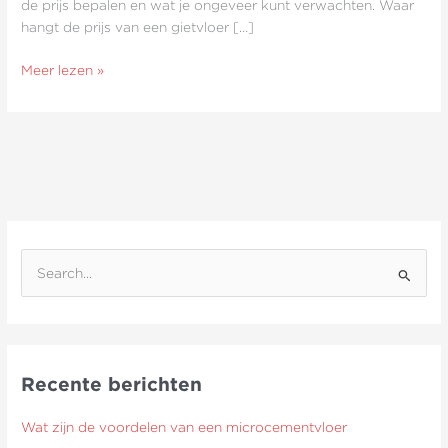
de prijs bepalen en wat je ongeveer kunt verwachten. Waar
hangt de prijs van een gietvloer […]
Meer lezen »
Z
o
e
k
Recente berichten
n
a
Wat zijn de voordelen van een microcementvloer
a