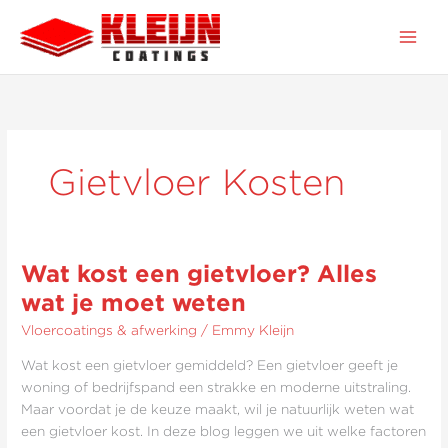
Ga
naar
de
inhoud
Gietvloer Kosten
Wat kost een gietvloer? Alles
Wat
kost
wat je moet weten
een
Vloercoatings & afwerking
/
Emmy Kleijn
gietvloer?
Alles
Wat kost een gietvloer gemiddeld? Een gietvloer geeft je
wat
woning of bedrijfspand een strakke en moderne uitstraling.
je
Maar voordat je de keuze maakt, wil je natuurlijk weten wat
moet
een gietvloer kost. In deze blog leggen we uit welke factoren
weten