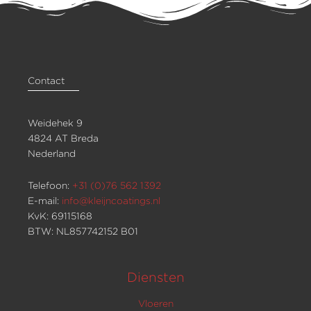
Contact
Weidehek 9
4824 AT Breda
Nederland
Telefoon:
+31 (0)76 562 1392
E-mail:
info@kleijncoatings.nl
KvK: 69115168
BTW: NL857742152 B01
Diensten
Vloeren