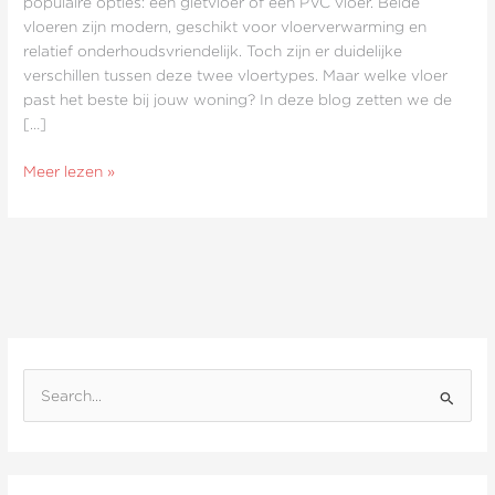
populaire opties: een gietvloer of een PVC vloer. Beide
verschillen?
vloeren zijn modern, geschikt voor vloerverwarming en
relatief onderhoudsvriendelijk. Toch zijn er duidelijke
verschillen tussen deze twee vloertypes. Maar welke vloer
past het beste bij jouw woning? In deze blog zetten we de
[…]
Meer lezen »
Z
o
e
k