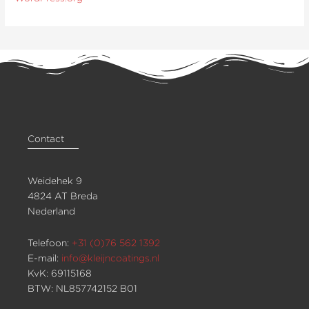
Contact
Weidehek 9
4824 AT Breda
Nederland
Telefoon:
+31 (0)76 562 1392
E-mail:
info@kleijncoatings.nl
KvK: 69115168
BTW: NL857742152 B01