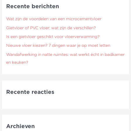
Recente berichten
n
a
Wat zijn de voordelen van een microcementvloer
a
Gietvloer of PVC vloer: wat zijn de verschillen?
r
Is een gietvloer geschikt voor vloerverwarming?
:
Nieuwe vloer kiezen? 7 dingen waar je op moet letten
Wandafwerking in natte ruimtes: wat werkt écht in badkamer
en keuken?
Recente reacties
Archieven