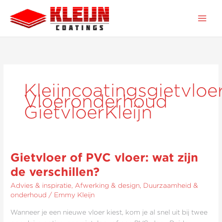
Ga
naar
de
inhoud
Kleijncoatingsgietvloe
Vloeronderhoud
GietvloerKleijn
Gietvloer of PVC vloer: wat zijn
Gietvloer
of
de verschillen?
PVC
Advies & inspiratie
,
Afwerking & design
,
Duurzaamheid &
vloer:
onderhoud
/
Emmy Kleijn
wat
zijn
Wanneer je een nieuwe vloer kiest, kom je al snel uit bij twee
de