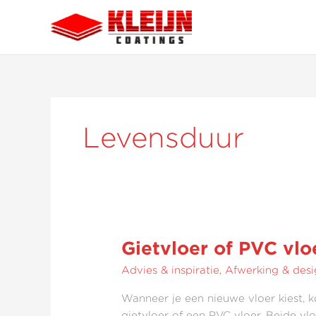
Ga
naar
de
inhoud
Levensduur
Gietvloer of PVC vloe
Gietvloer
of
Advies & inspiratie
,
Afwerking & desi
PVC
vloer:
Wanneer je een nieuwe vloer kiest, ko
wat
gietvloer of een PVC vloer. Beide vl