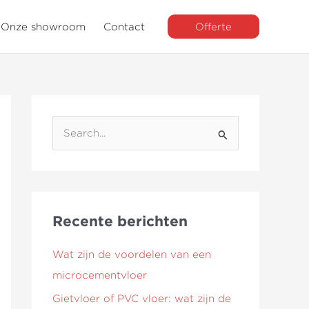
Onze showroom
Contact
Offerte
Z
o
e
k
Recente berichten
n
a
Wat zijn de voordelen van een
a
microcementvloer
r
Gietvloer of PVC vloer: wat zijn de
: