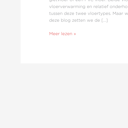
zijn
vloerverwarming en relatief onderhoud
de
tussen deze twee vloertypes. Maar we
verschillen?
deze blog zetten we de […]
Meer lezen »