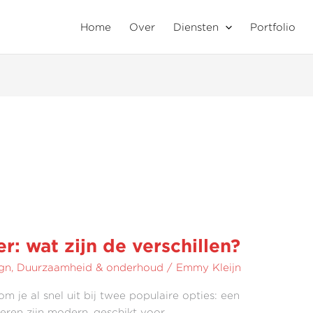
Home
Over
Diensten
Portfolio
r: wat zijn de verschillen?
gn
,
Duurzaamheid & onderhoud
/
Emmy Kleijn
m je al snel uit bij twee populaire opties: een
oeren zijn modern, geschikt voor