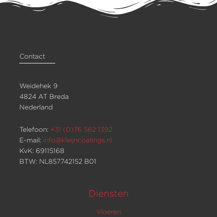
Contact
Weidehek 9
4824 AT Breda
Nederland
Telefoon:
+31 (0)76 562 1392
E-mail:
info@kleijncoatings.nl
KvK: 69115168
BTW: NL857742152 B01
Diensten
Vloeren