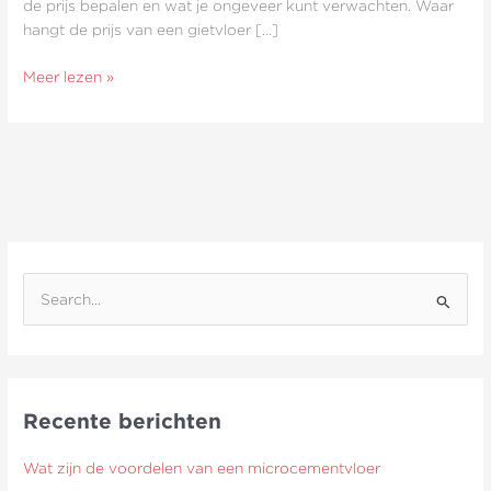
de prijs bepalen en wat je ongeveer kunt verwachten. Waar
hangt de prijs van een gietvloer […]
Meer lezen »
Z
o
e
k
Recente berichten
n
a
Wat zijn de voordelen van een microcementvloer
a