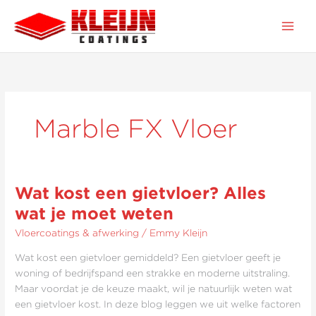
Ga
naar
de
inhoud
Marble FX Vloer
Wat kost een gietvloer? Alles
Wat
kost
wat je moet weten
een
Vloercoatings & afwerking
/
Emmy Kleijn
gietvloer?
Alles
Wat kost een gietvloer gemiddeld? Een gietvloer geeft je
wat
woning of bedrijfspand een strakke en moderne uitstraling.
je
Maar voordat je de keuze maakt, wil je natuurlijk weten wat
moet
een gietvloer kost. In deze blog leggen we uit welke factoren
weten