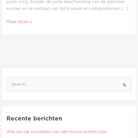
juiste zorg. Zonder de juiste bescherming van de gietvloer
kunnen er na verloop van tijd krassen en slijtageplekken […]
Meer lezen »
Z
o
e
k
Recente berichten
n
a
Wat zijn de voordelen van een microcementvloer
a