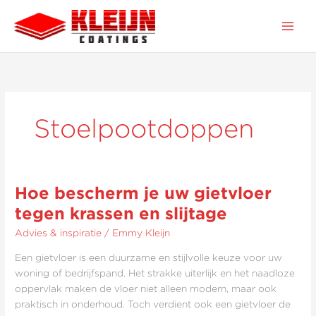
Ga
naar
de
inhoud
Stoelpootdoppen
Hoe bescherm je uw gietvloer
Hoe
bescherm
tegen krassen en slijtage
je
Advies & inspiratie
/
Emmy Kleijn
uw
gietvloer
Een gietvloer is een duurzame en stijlvolle keuze voor uw
tegen
woning of bedrijfspand. Het strakke uiterlijk en het naadloze
krassen
oppervlak maken de vloer niet alleen modern, maar ook
en
praktisch in onderhoud. Toch verdient ook een gietvloer de
slijtage