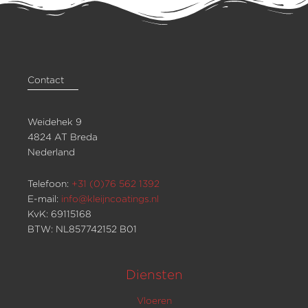
Contact
Weidehek 9
4824 AT Breda
Nederland
Telefoon:
+31 (0)76 562 1392
E-mail:
info@kleijncoatings.nl
KvK: 69115168
BTW: NL857742152 B01
Diensten
Vloeren