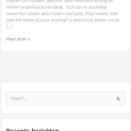
vloeren zijn modern, geschikt voor vloerverwarming en
relatief onderhoudsvriendelijk. Toch zijn er duidelijke
verschillen tussen deze twee vloertypes. Maar welke vloer
past het beste bij jouw woning? In deze blog zetten we de
[…]
Meer lezen »
Z
o
e
k
Recente berichten