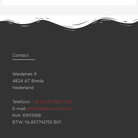
Contact
Weidehek 9
4824 AT Breda
Nederland
Telefoon:
+31 (0)76 562 1392
E-mail:
info@kleijncoatings.nl
KvK: 69115168
BTW: NL857742152 B01