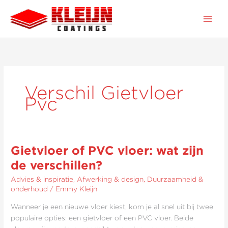
Ga
naar
de
inhoud
Verschil Gietvloer
Pvc
Gietvloer of PVC vloer: wat zijn
Gietvloer
of
de verschillen?
PVC
Advies & inspiratie
,
Afwerking & design
,
Duurzaamheid &
vloer:
onderhoud
/
Emmy Kleijn
wat
zijn
Wanneer je een nieuwe vloer kiest, kom je al snel uit bij twee
de
populaire opties: een gietvloer of een PVC vloer. Beide
verschillen?