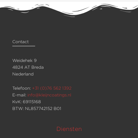
Contact
Weidehek 9
4824 AT Breda
Nederland
Telefoon:
+31 (0)76 562 1392
E-mail:
info@kleijncoatings.nl
KvK: 69115168
BTW: NL857742152 B01
Diensten