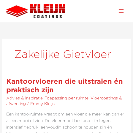
Ga
naar
de
inhoud
Zakelijke Gietvloer
Kantoorvloeren die uitstralen én
Kantoorvloeren
die
praktisch zijn
uitstralen
Advies & inspiratie
,
Toepassing per ruimte
,
Vloercoatings &
én
afwerking
/
Emmy Kleijn
praktisch
zijn
Een kantoorruimte vraagt om een vloer die meer kan dan er
alleen mooi uitzien. De vloer moet bestand zijn tegen
intensief gebruik, eenvoudig schoon te houden zijn én