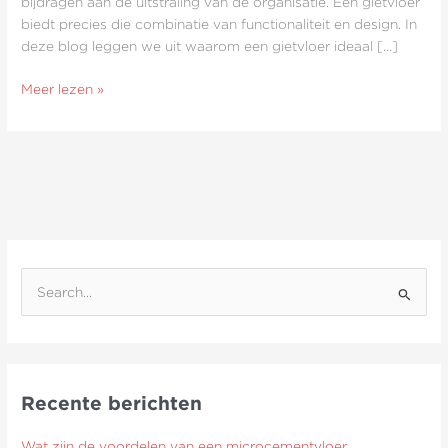
bijdragen aan de uitstraling van de organisatie. Een gietvloer
biedt precies die combinatie van functionaliteit en design. In
deze blog leggen we uit waarom een gietvloer ideaal […]
Meer lezen »
Z
o
e
k
Recente berichten
n
a
Wat zijn de voordelen van een microcementvloer