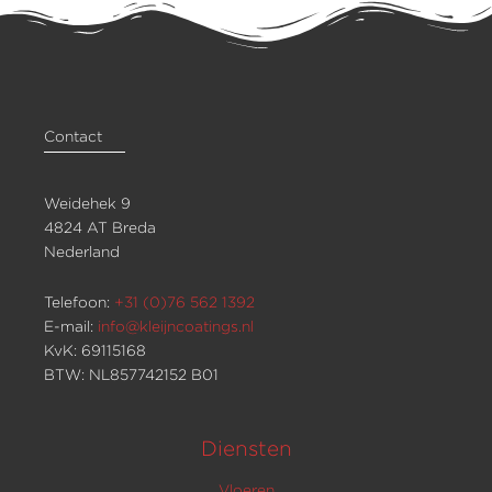
Contact
Weidehek 9
4824 AT Breda
Nederland
Telefoon:
+31 (0)76 562 1392
E-mail:
info@kleijncoatings.nl
KvK: 69115168
BTW: NL857742152 B01
Diensten
Vloeren