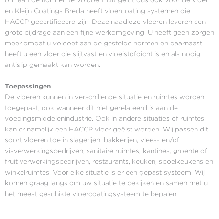
om aan de normen te voldoen. Dit geldt dus ook voor de vloer
en Kleijn Coatings Breda heeft vloercoating systemen die
HACCP gecertificeerd zijn. Deze naadloze vloeren leveren een
grote bijdrage aan een fijne werkomgeving. U heeft geen zorgen
meer omdat u voldoet aan de gestelde normen en daarnaast
heeft u een vloer die slijtvast en vloeistofdicht is en als nodig
antislip gemaakt kan worden.
Toepassingen
De vloeren kunnen in verschillende situatie en ruimtes worden
toegepast, ook wanneer dit niet gerelateerd is aan de
voedingsmiddelenindustrie. Ook in andere situaties of ruimtes
kan er namelijk een HACCP vloer geëist worden. Wij passen dit
soort vloeren toe in slagerijen, bakkerijen, vlees- en/of
visverwerkingsbedrijven, sanitaire ruimtes, kantines, groente of
fruit verwerkingsbedrijven, restaurants, keuken, spoelkeukens en
winkelruimtes. Voor elke situatie is er een gepast systeem. Wij
komen graag langs om uw situatie te bekijken en samen met u
het meest geschikte vloercoatingsysteem te bepalen.